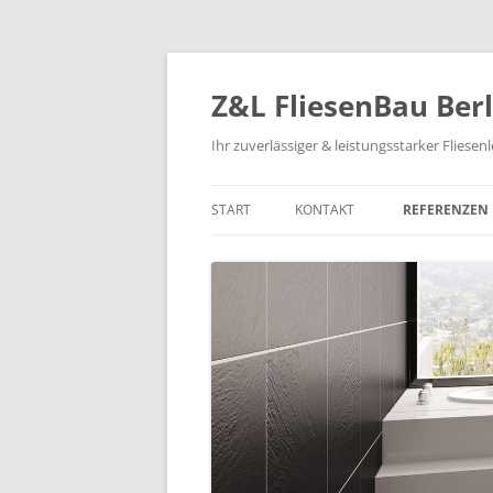
Zum
Inhalt
springen
Z&L FliesenBau Berl
Ihr zuverlässiger & leistungsstarker Fliese
START
KONTAKT
REFERENZEN